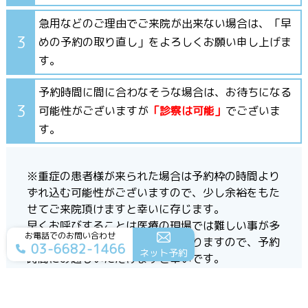
急用などのご理由でご来院が出来ない場合は、「早
3
めの予約の取り直し」をよろしくお願い申し上げま
す。
予約時間に間に合わなそうな場合は、お待ちになる
3
可能性がございますが
「診察は可能」
でございま
す。
※重症の患者様が来られた場合は予約枠の時間より
ずれ込む可能性がございますので、少し余裕をもた
せてご来院頂けますと幸いに存じます。
早くお呼びすることは医療の現場では難しい事が多
お電話でのお問い合わせ
く、また待合室の混雑の要因になりますので、予約
03-6682-1466
ネット予約
時間にお越しいただけますと幸いです。
（※大幅に診察時間が大幅にずれそうな場合は、適
宜スタッフよりアナウンスさせて頂くか、「現在、