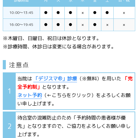
診療時間
月
火
水
木
金
土
日・祝
10:00〜13:45
●
●
●
×
●
●
×
16:00〜19:45
●
●
●
×
●
×
×
※木曜日、日曜日、祝日は休診となります。
※診療時間、休診日は変更になる場合があります。
注意点
当院は
「デジスマ®」診療
（※無料）を用いた
「完
全予約制」
となります。
1
ネット予約
（←こちらをクリック）をよろしくお願
い申し上げます。
待合室の混雑防止のため「予約時間の患者様が優
2
先」となりますので、ご協力をよろしくお願い申し
上げます。